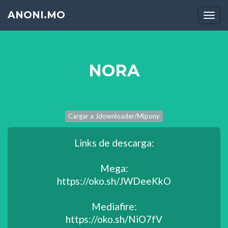
ANONI.MO
Men
NORA
Links de descarga:
Mega:
https://oko.sh/JWDeeKkO
Mediafire:
https://oko.sh/NiO7fV